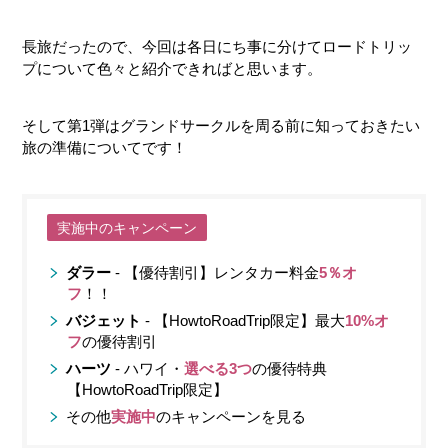
長旅だったので、今回は各日にち事に分けてロードトリッ
プについて色々と紹介できればと思います。
そして第1弾はグランドサークルを周る前に知っておきたい
旅の準備についてです！
実施中のキャンペーン
ダラー
- 【優待割引】レンタカー料金
5％オ
フ
！！
バジェット
- 【HowtoRoadTrip限定】最大
10%オ
フ
の優待割引
ハーツ
- ハワイ・
選べる3つ
の優待特典
【HowtoRoadTrip限定】
その他
実施中
のキャンペーンを見る