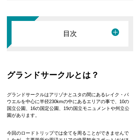
目次
グランドサークルとは？
概要
旅の予算
グランドサークルはアリゾナとユタの間にあるレイク・パ
ウエルを中心に半径230kmの中にあるエリアの事で、10の
観光経路
国立公園、16の国定公園、19の国立モニュメントや州立公
日にち別の予定
園があります。
今回のロードトリップでは全てを周ることができませんで
したが、主要箇所や周辺エリアの絶景観光スポットははほ