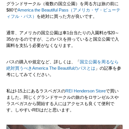
グランドサークル（複数の国立公園）を周る方は旅の前に
$80で
America the Beautiful Pass（アメリカ・ザ・ビューテ
ィフル・パス）
を絶対に買った方が良いです。
通常、アメリカの国立公園は車1台当たりの入園料が$20～
35かかるのですが、このパスを持っていると国立公園で入
園料を支払う必要がなくなります。
パスの購入や規定など、詳しくは、「
国立公園を周るなら
絶対買うべきAmerica The Beautifulのパスとは
」の記事を参
考にしてみてください。
私はI-15上にあるラスベガスの
REI Henderson Store
で買い
ました。同じくグランドサークルの旅のをロサンゼルスや
ラスベガスから開始する人にはアクセスも良くて便利で
す。しやすいREIはだと思います。