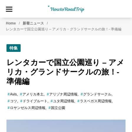
HowtoRoadTrip.com
ア
Home
新着ニュース
メ
レンタカーで国立公園巡り – アメリカ・グランドサークルの旅！- 準備編
リ
カ
の
特集
レ
ン
レンタカーで国立公園巡り – アメ
タ
リカ・グランドサークルの旅！-
カ
ー
準備編
専
門
Avis
アメリカ本土
アリゾナ周辺情報
グランドサークル
情
コツ
ドライブルート
ユタ周辺情報
ラスベガス周辺情報
報
ロサンゼルス周辺情報
国立公園
メ
デ
ィ
ア