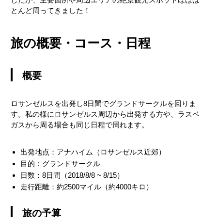
長距離ドライブ
とんど周ってきました！
暑さ
標高
旅の概要・コース・日程
花粉
概要
食事
滞在エリア
ロサンゼルスを出発し8日間でグランドサークルを回りま
す。私の様にロサンゼルス周辺から出発する方や、ラスベ
ガスから周る場合も同じ日程で周れます。
持って行くもの
出発地点：アナハイム（ロサンゼルス近郊）
途中で買うともの
目的：グランドサークル
日数：8日間（2018/8/8 ~ 8/15）
走行距離：約2500マイル（約4000キロ）
場所
旅の予算
車種クラス