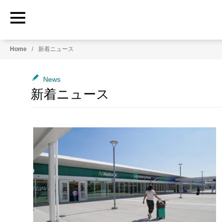
HowtoRoadTrip.com
ア
Home
新着ニュース
メ
リ
カ
News
の
新着ニュース
レ
ン
タ
カ
ー
専
門
情
報
メ
デ
ィ