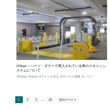
UVeye – ハーツ・ダラーで導入されている車のスキャンシ
ステムについて
Dollar
Hertz
アメリカ本土
サービス情報
ハワイ
Interim
…
ペ
ペ
ペ
ペ
移
1
2
3
16
次のページ »
pages
ー
ー
ー
ー
動
omitted
ジ
ジ
ジ
ジ