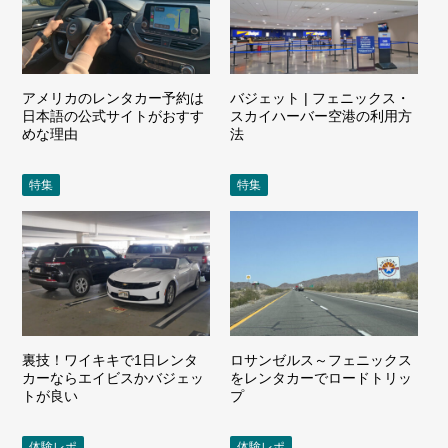
アメリカのレンタカー予約は
バジェット | フェニックス・
日本語の公式サイトがおすす
スカイハーバー空港の利用方
めな理由
法
特集
特集
裏技！ワイキキで1日レンタ
ロサンゼルス～フェニックス
カーならエイビスかバジェッ
をレンタカーでロードトリッ
トが良い
プ
体験レポ
体験レポ