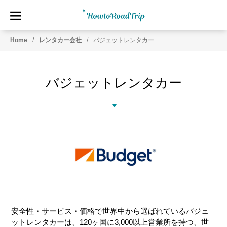
HowtoRoadTrip.com
ア
Home
レンタカー会社
バジェットレンタカー
メ
リ
カ
バジェットレンタカー
の
レ
ン
タ
カ
ー
専
門
情
報
メ
デ
安全性・サービス・価格で世界中から選ばれているバジェ
ィ
ットレンタカーは、120ヶ国に3,000以上営業所を持つ、世
ア