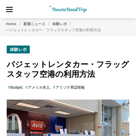
HowtoRoadTrip.com
ア
Home
新着ニュース
体験レポ
メ
バジェットレンタカー・フラッグスタッフ空港の利用方法
リ
カ
の
体験レポ
レ
ン
バジェットレンタカー・フラッグ
タ
スタッフ空港の利用方法
カ
ー
Budget
アメリカ本土
アリゾナ周辺情報
専
門
情
報
メ
デ
ィ
ア