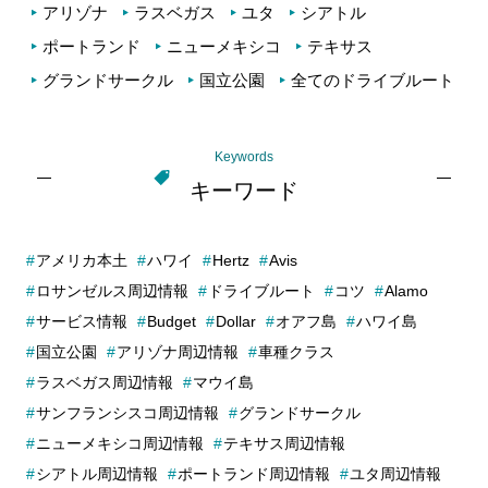
アリゾナ
ラスベガス
ユタ
シアトル
ポートランド
ニューメキシコ
テキサス
グランドサークル
国立公園
全てのドライブルート
Keywords
キーワード
アメリカ本土
ハワイ
Hertz
Avis
ロサンゼルス周辺情報
ドライブルート
コツ
Alamo
サービス情報
Budget
Dollar
オアフ島
ハワイ島
国立公園
アリゾナ周辺情報
車種クラス
ラスベガス周辺情報
マウイ島
サンフランシスコ周辺情報
グランドサークル
ニューメキシコ周辺情報
テキサス周辺情報
シアトル周辺情報
ポートランド周辺情報
ユタ周辺情報