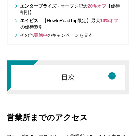
エンタープライズ
- オープン記念
20％オフ
【優待
割引】
エイビス
- 【HowtoRoadTrip限定】最大
10%オフ
の優待割引
その他
実施中
のキャンペーンを見る
目次
営業所までのアクセス
契約手続き
駐車場にて