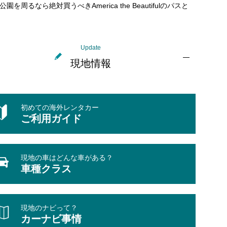
公園を周るなら絶対買うべきAmerica the Beautifulのパスと
Update
現地情報
初めての海外レンタカー
ご利用ガイド
現地の車はどんな車がある？
車種クラス
現地のナビって？
カーナビ事情