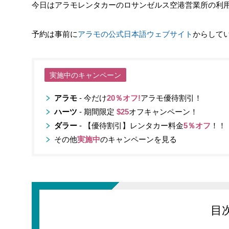
今日はアラモレンタカーのロサンゼルス空港営業所の利
予約は事前に
アラモの公式日本語ウェブサイト
からして
実施中のキャンペーン
アラモ
- 今だけ
20％オフ!
アラモ優待割引！
ハーツ
- 期間限定
$25
オフキャンペーン！
ダラー
- 【優待割引】レンタカー料金
5％オフ
！！
その他
実施中
のキャンペーンを見る
目