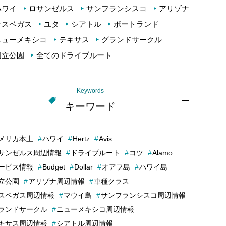
ハワイ
ロサンゼルス
サンフランシスコ
アリゾナ
ラスベガス
ユタ
シアトル
ポートランド
ニューメキシコ
テキサス
グランドサークル
国立公園
全てのドライブルート
Keywords
キーワード
メリカ本土
ハワイ
Hertz
Avis
サンゼルス周辺情報
ドライブルート
コツ
Alamo
ービス情報
Budget
Dollar
オアフ島
ハワイ島
立公園
アリゾナ周辺情報
車種クラス
スベガス周辺情報
マウイ島
サンフランシスコ周辺情報
ランドサークル
ニューメキシコ周辺情報
キサス周辺情報
シアトル周辺情報