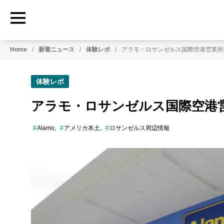
HowtoRoadTrip.com
ア
Home
新着ニュース
体験レポ
アラモ・ロサンゼルス国際空港営業所
メ
リ
カ
体験レポ
の
レ
アラモ・ロサンゼルス国際空港
ン
タ
Alamo
アメリカ本土
ロサンゼルス周辺情報
カ
ー
専
門
情
報
メ
デ
ィ