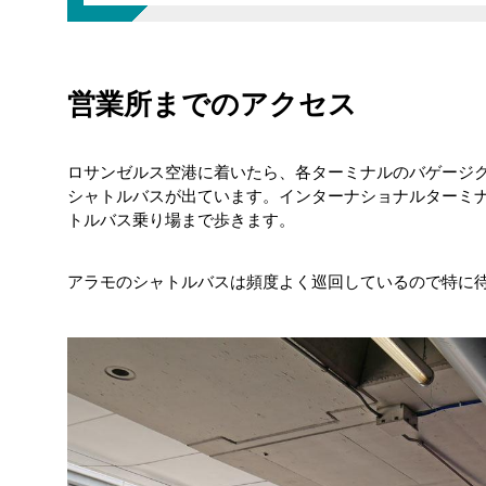
営業所までのアクセス
契約手続き
駐車場にて
ロサンゼルス空港に着いたら、各ターミナルのバゲージ
シャトルバスが出ています。インターナショナルターミ
いざ出発！
トルバス乗り場まで歩きます。
アラモのシャトルバスは頻度よく巡回しているので特に
返却手続き
空港に戻る