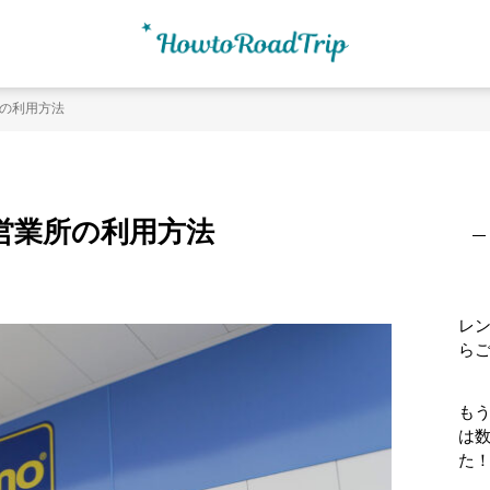
の利用方法
最
初
営業所の利用方法
の
サ
イ
ド
レ
バ
ら
ー
もう
は
た