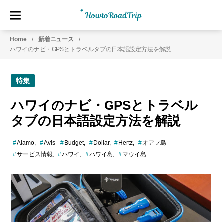
HowtoRoadTrip.com
ア
Home
新着ニュース
メ
ハワイのナビ・GPSとトラベルタブの日本語設定方法を解説
リ
カ
の
特集
レ
ン
ハワイのナビ・GPSとトラベル
タ
タブの日本語設定方法を解説
カ
ー
Alamo
Avis
Budget
Dollar
Hertz
オアフ島
専
門
サービス情報
ハワイ
ハワイ島
マウイ島
情
報
メ
デ
ィ
ア