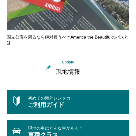
国立公園を周るなら絶対買うべきAmerica the Beautifulのパスと
は
Update
現地情報
初めての海外レンタカー
ご利用ガイド
現地の車はどんな車がある？
車種クラス