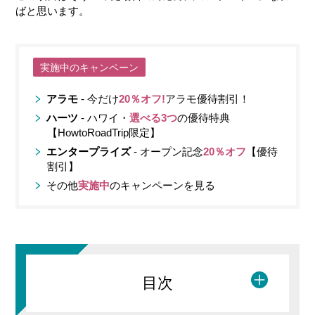
ばと思います。
実施中のキャンペーン
アラモ
- 今だけ
20％オフ!
アラモ優待割引！
ハーツ
- ハワイ・
選べる3つ
の優待特典
【HowtoRoadTrip限定】
エンタープライズ
- オープン記念
20％オフ
【優待
割引】
その他
実施中
のキャンペーンを見る
目次