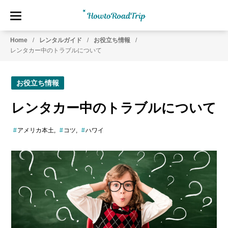
HowtoRoadTrip.com
ア
Home
レンタルガイド
お役立ち情報
メ
レンタカー中のトラブルについて
リ
カ
の
お役立ち情報
レ
ン
レンタカー中のトラブルについて
タ
カ
アメリカ本土
コツ
ハワイ
ー
専
門
情
報
メ
デ
ィ
ア