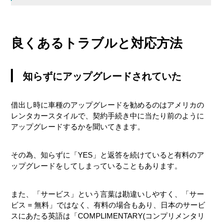
知らずにアップグレードされていた
良くあるトラブルと対応方法
希望しない保険・オプションに加入し
た。
知らずにアップグレードされていた
カウンターに行ったら車がないと言われ
た。
借出し時に車種のアップグレードを勧めるのはアメリカの
車が汚い
レンタカースタイルで、契約手続き中に当たり前のように
アップグレードするかを聞いてきます。
店員の態度が悪い・サービスが満足いか
ない場合
その為、知らずに「YES」と返答を続けていると有料のア
ップグレードをしてしまっていることもあります。
また、「サービス」という言葉は勘違いしやすく、「サー
ビス = 無料」ではなく、有料の場合もあり、日本のサービ
スにあたる英語は「COMPLIMENTARY(コンプリメンタリ