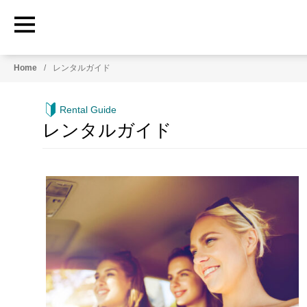
HowtoRoadTrip.com
ア
Home
レンタルガイド
メ
リ
カ
Rental Guide
の
レンタルガイド
レ
ン
タ
カ
ー
専
門
情
報
メ
デ
ィ