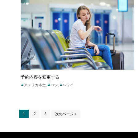
予約内容を変更する
アメリカ本土
コツ
ハワイ
ペ
ペ
ペ
移
1
2
3
次のページ »
ー
ー
ー
動
ジ
ジ
ジ