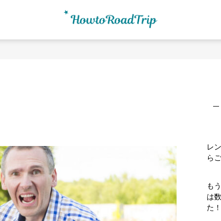
最
初
の
サ
イ
ド
レ
バ
ら
ー
もう
は
た