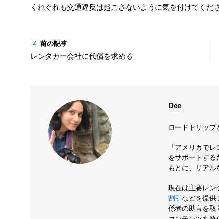
くれぐれも交通違反は起こさないように気を付けてくだ
前の記事
レンタカー会社に代償を求める
Dee
ロードトリップ
「アメリカでレ
をサポートする
もとに、リアル
現在は主要レン
割引
などを提供
係者の助言を取
コンテンツを発