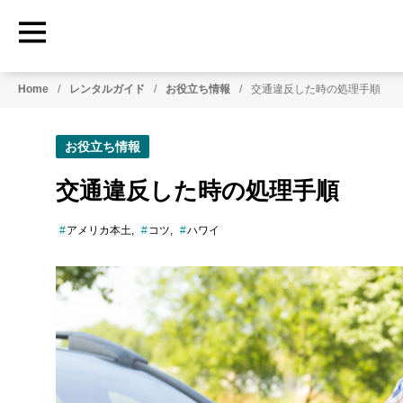
HowtoRoadTrip.com
ア
Home
レンタルガイド
お役立ち情報
交通違反した時の処理手順
メ
リ
カ
お役立ち情報
の
レ
交通違反した時の処理手順
ン
タ
アメリカ本土
コツ
ハワイ
カ
ー
専
門
情
報
メ
デ
ィ