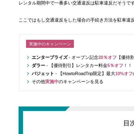
レンタル期間中で一番多い交通違反は駐車違反だそうで
ここではもし交通違反をした場合の手続き方法を駐車違
実施中のキャンペーン
エンタープライズ
- オープン記念
20％オフ
【優待
ダラー
- 【優待割引】レンタカー料金
5％オフ
！！
バジェット
- 【HowtoRoadTrip限定】最大
10%オフ
その他
実施中
のキャンペーンを見る
目