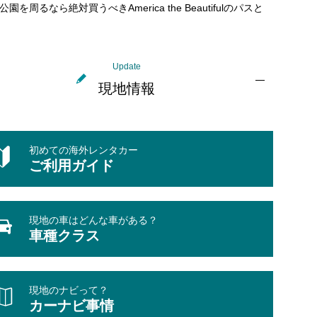
公園を周るなら絶対買うべきAmerica the Beautifulのパスと
Update
現地情報
初めての海外レンタカー
ご利用ガイド
現地の車はどんな車がある？
車種クラス
現地のナビって？
カーナビ事情