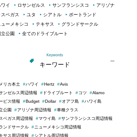
ハワイ
ロサンゼルス
サンフランシスコ
アリゾナ
ラスベガス
ユタ
シアトル
ポートランド
ニューメキシコ
テキサス
グランドサークル
国立公園
全てのドライブルート
Keywords
キーワード
メリカ本土
ハワイ
Hertz
Avis
サンゼルス周辺情報
ドライブルート
コツ
Alamo
ービス情報
Budget
Dollar
オアフ島
ハワイ島
立公園
アリゾナ周辺情報
車種クラス
スベガス周辺情報
マウイ島
サンフランシスコ周辺情報
ランドサークル
ニューメキシコ周辺情報
キサス周辺情報
シアトル周辺情報