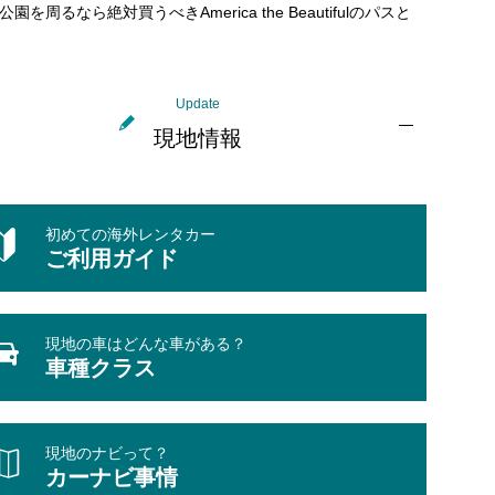
公園を周るなら絶対買うべきAmerica the Beautifulのパスと
Update
現地情報
初めての海外レンタカー
ご利用ガイド
現地の車はどんな車がある？
車種クラス
現地のナビって？
カーナビ事情