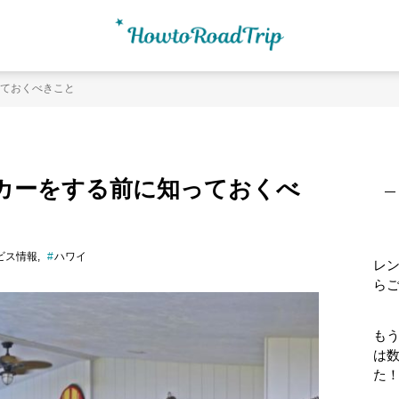
ておくべきこと
最
初
カーをする前に知っておくべ
の
サ
イ
ド
ビス情報
ハワイ
レ
バ
ら
ー
もう
は
た