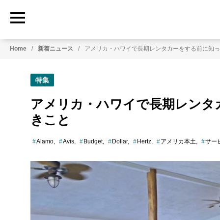
HowtoRoadTrip.com
ア
Home
新着ニュース
アメリカ・ハワイで長期レンタカーをする前に知っ
メ
リ
カ
特集
の
レ
アメリカ・ハワイで長期レンタ
ン
きこと
タ
カ
ー
Alamo
Avis
Budget
Dollar
Hertz
アメリカ本土
サー
専
門
情
報
メ
デ
ィ