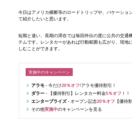
今日はアメリカ横断等のロードトリップや、バケーショ
て紹介したいと思います。
短期と違い、長期の滞在では毎回外出の度に公共の交通
テムです。レンタカーがあれば行動範囲も広がり、現地
しむことができます。
実施中のキャンペーン
アラモ
- 今だけ
20％オフ!
アラモ優待割引！
ダラー
- 【優待割引】レンタカー料金
5％オフ
！！
エンタープライズ
- オープン記念
20％オフ
【優待
その他
実施中
のキャンペーンを見る