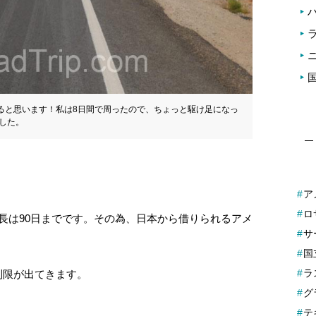
ると思います！私は8日間で周ったので、ちょっと駆け足になっ
した。
ア
ロ
長は90日までです。その為、日本から借りられるアメ
サ
国
ラ
制限が出てきます。
グ
テ