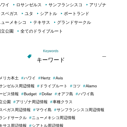
ハワイ
ロサンゼルス
サンフランシスコ
アリゾナ
ラスベガス
ユタ
シアトル
ポートランド
ニューメキシコ
テキサス
グランドサークル
国立公園
全てのドライブルート
Keywords
キーワード
メリカ本土
ハワイ
Hertz
Avis
サンゼルス周辺情報
ドライブルート
コツ
Alamo
ービス情報
Budget
Dollar
オアフ島
ハワイ島
立公園
アリゾナ周辺情報
車種クラス
スベガス周辺情報
マウイ島
サンフランシスコ周辺情報
ランドサークル
ニューメキシコ周辺情報
キサス周辺情報
シアトル周辺情報