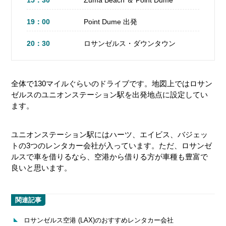
15：30
Zuma Beach ＆ Point Dume
サンシェード
19：00
Point Dume 出発
20：30
ロサンゼルス・ダウンタウン
体力勝負
101番上での休憩スポット
全体で130マイルぐらいのドライブです。地図上ではロサン
ゼルスのユニオンステーション駅を出発地点に設定してい
渋滞にはまる可能性
ます。
ガソリンスタンド
ユニオンステーション駅にはハーツ、エイビス、バジェッ
トの3つのレンタカー会社が入っています。ただ、ロサンゼ
ルスで車を借りるなら、空港から借りる方が車種も豊富で
良いと思います。
関連記事
ロサンゼルス空港 (LAX)のおすすめレンタカー会社