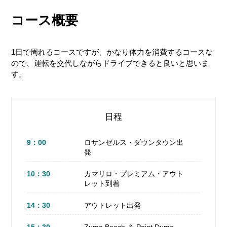
コース概要
スタート地点
カマリロアウトレットへ
1日で周れるコースですが、かなり体力を消費するコースな
ので、運転を交代しながらドライブできると良いと思いま
アウトレットからPCHへ
す。
ZUMA Beach
Point Dumeへ
日程
Point Dumeで遊ぶ！
9：00
ロサンゼルス・ダウンタウン出
PCHでロサンゼルスダウンタウンへ
発
10：30
カマリロ・プレミアム・アウト
レット到着
飲み物とかスナック類
14：30
アウトレット出発
ビーチ用具
靴