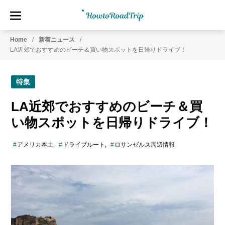
HowtoRoadTrip.com
ア
Home
新着ニュース
メ
LA近郊でおすすめのビーチ＆買い物スポットを日帰りドライブ！
リ
カ
の
特集
レ
ン
LA近郊でおすすめのビーチ＆買
タ
い物スポットを日帰りドライブ！
カ
ー
アメリカ本土
ドライブルート
ロサンゼルス周辺情報
専
門
情
報
メ
デ
ィ
ア