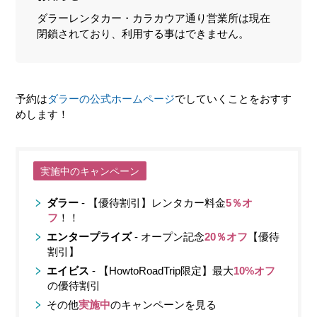
ダラーレンタカー・カラカウア通り営業所は現在
閉鎖されており、利用する事はできません。
予約は
ダラーの公式ホームページ
でしていくことをおすす
めします！
実施中のキャンペーン
ダラー
- 【優待割引】レンタカー料金
5％オ
フ
！！
エンタープライズ
- オープン記念
20％オフ
【優待
割引】
エイビス
- 【HowtoRoadTrip限定】最大
10%オフ
の優待割引
その他
実施中
のキャンペーンを見る