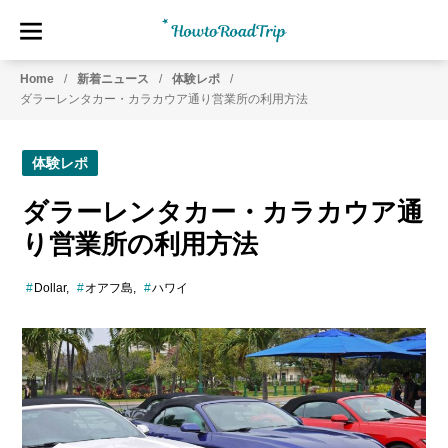
HowtoRoadTrip.com
ア
Home
新着ニュース
体験レポ
メ
ダラーレンタカー・カラカウア通り営業所の利用方法
リ
カ
の
体験レポ
レ
ン
ダラーレンタカー・カラカウア通
タ
り営業所の利用方法
カ
ー
Dollar
オアフ島
ハワイ
専
門
情
報
メ
デ
ィ
ア