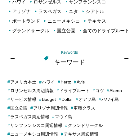
ハワイ
ロサンゼルス
サンフランシスコ
アリゾナ
ラスベガス
ユタ
シアトル
ポートランド
ニューメキシコ
テキサス
グランドサークル
国立公園
全てのドライブルート
Keywords
キーワード
アメリカ本土
ハワイ
Hertz
Avis
ロサンゼルス周辺情報
ドライブルート
コツ
Alamo
サービス情報
Budget
Dollar
オアフ島
ハワイ島
国立公園
アリゾナ周辺情報
車種クラス
ラスベガス周辺情報
マウイ島
サンフランシスコ周辺情報
グランドサークル
ニューメキシコ周辺情報
テキサス周辺情報