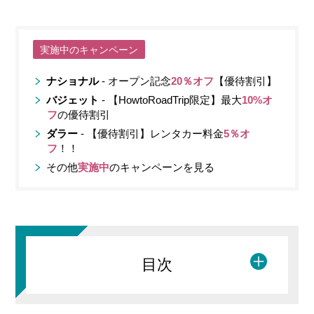
実施中のキャンペーン
ナショナル
- オープン記念
20％オフ
【優待割引】
バジェット
- 【HowtoRoadTrip限定】最大
10%オ
フ
の優待割引
ダラー
- 【優待割引】レンタカー料金
5％オ
フ
！！
その他
実施中
のキャンペーンを見る
目次