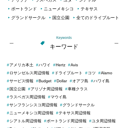
ポートランド
ニューメキシコ
テキサス
グランドサークル
国立公園
全てのドライブルート
Keywords
キーワード
アメリカ本土
ハワイ
Hertz
Avis
ロサンゼルス周辺情報
ドライブルート
コツ
Alamo
サービス情報
Budget
Dollar
オアフ島
ハワイ島
国立公園
アリゾナ周辺情報
車種クラス
ラスベガス周辺情報
マウイ島
サンフランシスコ周辺情報
グランドサークル
ニューメキシコ周辺情報
テキサス周辺情報
シアトル周辺情報
ポートランド周辺情報
ユタ周辺情報