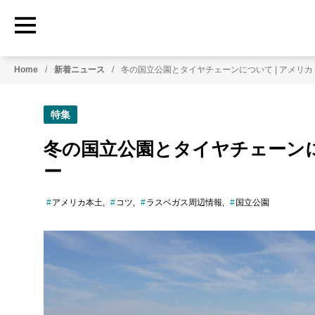
HowtoRoadTrip.com
ア
Home
新着ニュース
冬の国立公園とタイヤチェーンについて | アメリ
メ
リ
カ
特集
の
レ
冬の国立公園とタイヤチェーンに
ン
ー
タ
カ
ー
アメリカ本土
コツ
ラスベガス周辺情報
国立公園
専
門
情
報
メ
デ
ィ