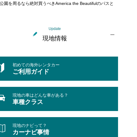
公園を周るなら絶対買うべきAmerica the Beautifulのパスと
Update
現地情報
初めての海外レンタカー
ご利用ガイド
現地の車はどんな車がある？
車種クラス
現地のナビって？
カーナビ事情