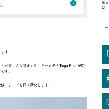
国立
次
は
る？
可能？
ります。
立ち入り禁止」や「ヨセミテのTioga Roadが閉
どです。
天候によっても日々変化します。