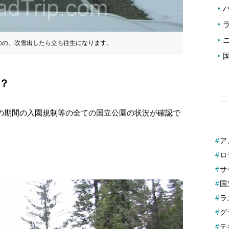
のの、吹雪出したら立ち往生になります。
？
の期間の入園規制等の全ての国立公園の状況が確認で
ア
ロ
サ
国
ラ
グ
テ