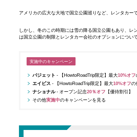
アメリカの広大な大地で国立公園巡りなど、レンタカー
しかし、冬のこの時期には雪の降る国立公園もあり、レ
は国立公園の制限とレンタカー会社のオプションについ
実施中のキャンペーン
バジェット
- 【HowtoRoadTrip限定】最大
10%オフ
エイビス
- 【HowtoRoadTrip限定】最大
10%オフ
の
ナショナル
- オープン記念
20％オフ
【優待割引】
その他
実施中
のキャンペーンを見る