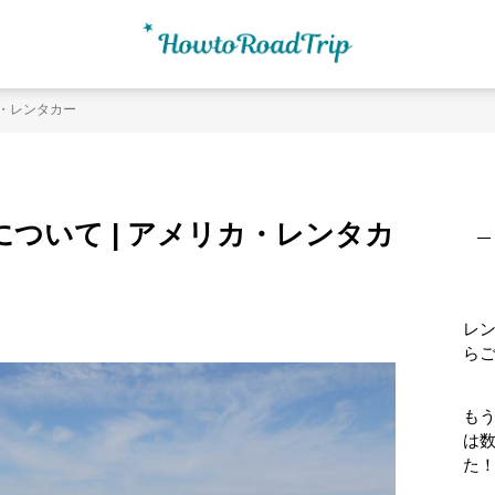
カ・レンタカー
最
初
ついて | アメリカ・レンタカ
の
サ
イ
ド
レ
バ
ら
ー
もう
は
た