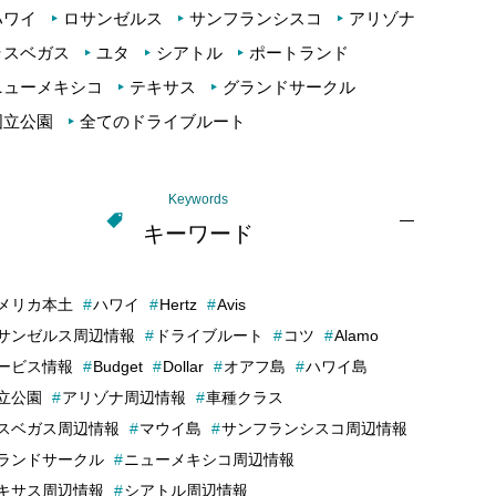
ハワイ
ロサンゼルス
サンフランシスコ
アリゾナ
ラスベガス
ユタ
シアトル
ポートランド
ニューメキシコ
テキサス
グランドサークル
国立公園
全てのドライブルート
Keywords
キーワード
メリカ本土
ハワイ
Hertz
Avis
サンゼルス周辺情報
ドライブルート
コツ
Alamo
ービス情報
Budget
Dollar
オアフ島
ハワイ島
立公園
アリゾナ周辺情報
車種クラス
スベガス周辺情報
マウイ島
サンフランシスコ周辺情報
ランドサークル
ニューメキシコ周辺情報
キサス周辺情報
シアトル周辺情報