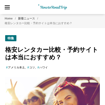
HowtoRoadTrip.com
ア
Home
新着ニュース
メ
格安レンタカー比較・予約サイトは本当におすすめ？
リ
カ
の
特集
レ
ン
格安レンタカー比較・予約サイト
タ
は本当におすすめ？
カ
ー
アメリカ本土
コツ
ハワイ
専
門
情
報
メ
デ
ィ
ア