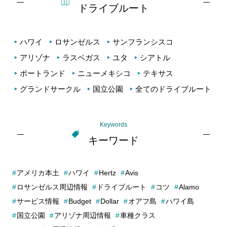
ドライブルート
ハワイ
ロサンゼルス
サンフランシスコ
アリゾナ
ラスベガス
ユタ
シアトル
ポートランド
ニューメキシコ
テキサス
グランドサークル
国立公園
全てのドライブルート
Keywords
キーワード
アメリカ本土
ハワイ
Hertz
Avis
ロサンゼルス周辺情報
ドライブルート
コツ
Alamo
サービス情報
Budget
Dollar
オアフ島
ハワイ島
国立公園
アリゾナ周辺情報
車種クラス