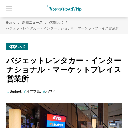
HowtoRoadTrip.com
ア
Home
新着ニュース
体験レポ
メ
バジェットレンタカー・インターナショナル・マーケットプレイス営業所
リ
カ
の
体験レポ
レ
ン
バジェットレンタカー・インター
タ
ナショナル・マーケットプレイス
カ
ー
営業所
専
門
Budget
オアフ島
ハワイ
情
報
メ
デ
ィ
ア