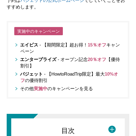
予約は
バジェットの公式ホームページ
でしていくことをお
すすめします。
実施中のキャンペーン
エイビス
- 【期間限定】超お得！
15％オフ
キャン
ペーン
エンタープライズ
- オープン記念
20％オフ
【優待
割引】
バジェット
- 【HowtoRoadTrip限定】最大
10%オ
フ
の優待割引
その他
実施中
のキャンペーンを見る
目次