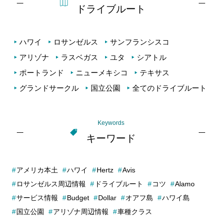
ドライブルート
ハワイ
ロサンゼルス
サンフランシスコ
アリゾナ
ラスベガス
ユタ
シアトル
ポートランド
ニューメキシコ
テキサス
グランドサークル
国立公園
全てのドライブルート
Keywords
キーワード
アメリカ本土
ハワイ
Hertz
Avis
ロサンゼルス周辺情報
ドライブルート
コツ
Alamo
サービス情報
Budget
Dollar
オアフ島
ハワイ島
国立公園
アリゾナ周辺情報
車種クラス