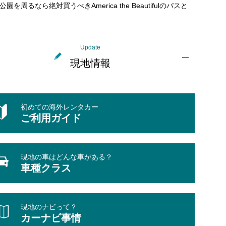
公園を周るなら絶対買うべきAmerica the Beautifulのパスと
Update
現地情報
初めての海外レンタカー
ご利用ガイド
現地の車はどんな車がある？
車種クラス
現地のナビって？
カーナビ事情