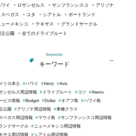
ハワイ
ロサンゼルス
サンフランシスコ
アリゾナ
ラスベガス
ユタ
シアトル
ポートランド
ニューメキシコ
テキサス
グランドサークル
国立公園
全てのドライブルート
Keywords
キーワード
メリカ本土
ハワイ
Hertz
Avis
サンゼルス周辺情報
ドライブルート
コツ
Alamo
ービス情報
Budget
Dollar
オアフ島
ハワイ島
立公園
アリゾナ周辺情報
車種クラス
スベガス周辺情報
マウイ島
サンフランシスコ周辺情報
ランドサークル
ニューメキシコ周辺情報
キサス周辺情報
シアトル周辺情報