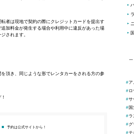
運転者は現地で契約の際にクレジットカードを提出す
で追加料金が発生する場合や利用中に違反があった場
ージされます。
問を頂き、同じような形でレンタカーをされる方の参
ア
ロ
ぞ！
サ
国
ラ
グ
予約は公式サイトから！
テ