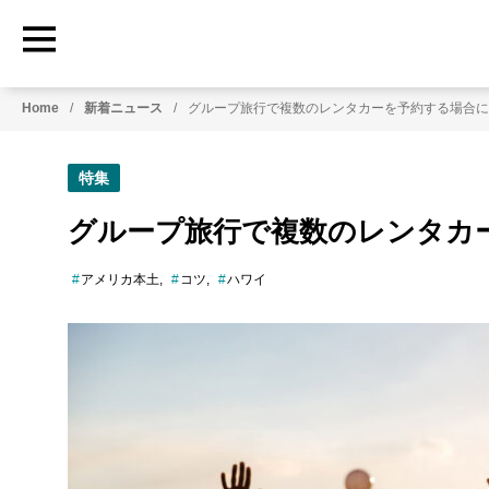
HowtoRoadTrip.com
ア
Home
新着ニュース
グループ旅行で複数のレンタカーを予約する場合に
メ
リ
カ
特集
の
レ
グループ旅行で複数のレンタカ
ン
タ
アメリカ本土
コツ
ハワイ
カ
ー
専
門
情
報
メ
デ
ィ