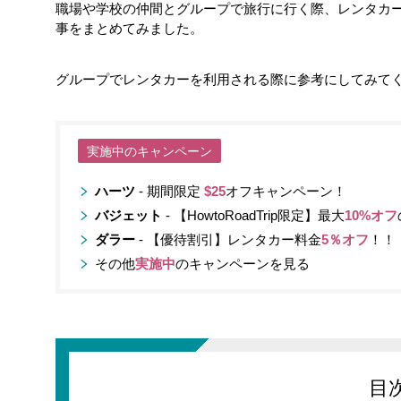
職場や学校の仲間とグループで旅行に行く際、レンタカ
事をまとめてみました。
グループでレンタカーを利用される際に参考にしてみて
実施中のキャンペーン
ハーツ
- 期間限定
$25
オフキャンペーン！
バジェット
- 【HowtoRoadTrip限定】最大
10%オフ
ダラー
- 【優待割引】レンタカー料金
5％オフ
！！
その他
実施中
のキャンペーンを見る
目