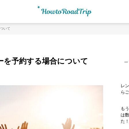
ついて
最
初
ーを予約する場合について
の
サ
イ
ド
レ
バ
ら
ー
もう
は
た