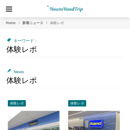
HowtoRoadTrip.com
ア
Home
新着ニュース
体験レポ
メ
リ
カ
キーワード：
の
体験レポ
レ
ン
タ
カ
News
ー
体験レポ
専
門
情
報
体験レポ
体験レポ
メ
デ
ィ
ア