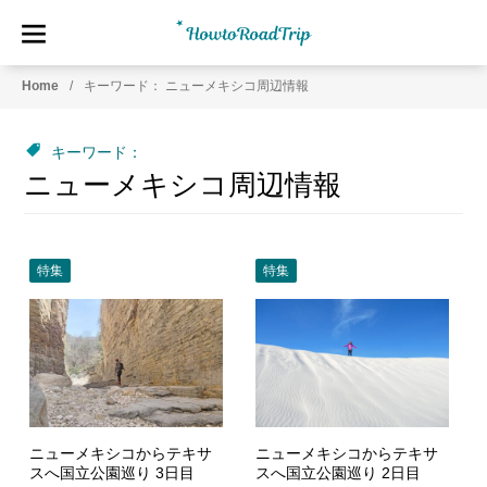
HowtoRoadTrip.com
ア
Home
キーワード： ニューメキシコ周辺情報
メ
リ
カ
キーワード：
の
ニューメキシコ周辺情報
レ
ン
タ
カ
特集
特集
ー
専
門
情
報
メ
デ
ニューメキシコからテキサ
ニューメキシコからテキサ
ィ
スへ国立公園巡り 3日目
スへ国立公園巡り 2日目
ア